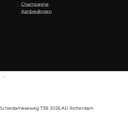
Champagne
Aanbiedingen
SLIJTERIJ ROTTERDAM
Schiedameseweg 73B 3026 AD Rotterdam
06 44101020