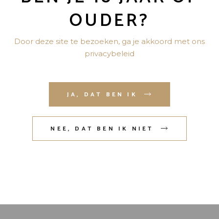
OUDER?
J&B 0,7L
Door deze site te bezoeken, ga je akkoord met ons
privacybeleid
JIM BEAM 1L
JA, DAT BEN IK
BOWMORE 12
NEE, DAT BEN IK NIET
YEARS
Search
for: