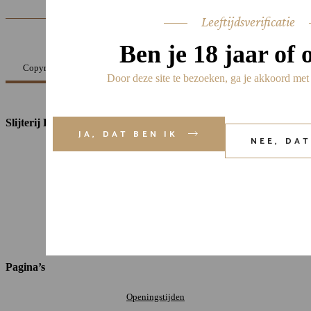
Leeftijdsverificatie
Ben je 18 jaar of
Copyright © Slijterij Rotterdam | Ondersteund door
Tevreden Websites
Door deze site te bezoeken, ga je akkoord met
Slijterij Rotterdam
JA, DAT BEN IK
NEE, DA
Home
Over ons
Shop
Contact
Pagina’s
Openingstijden