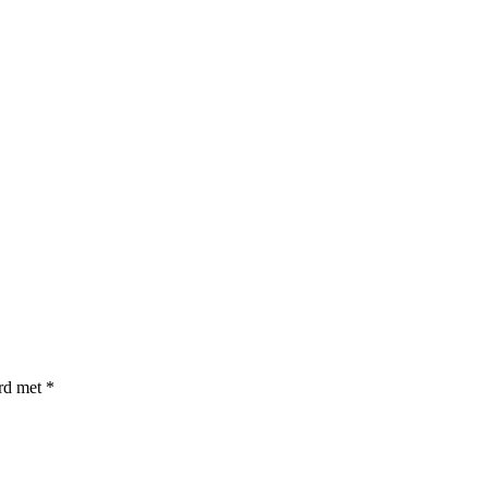
erd met
*