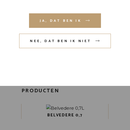
Mijn naam, e-mail en site opslaan in
JA, DAT BEN IK
deze browser voor de volgende
keer wanneer ik een reactie plaats.
NEE, DAT BEN IK NIET
VERZENDEN
GERELATEERDE
PRODUCTEN
BELVEDERE 0,7