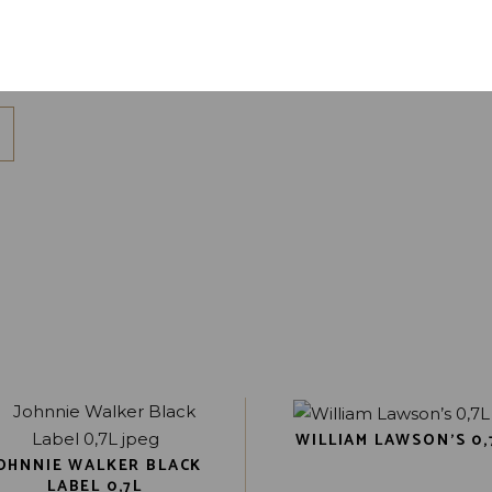
en site opslaan in deze browser voor de volgende keer wan
WILLIAM LAWSON’S 0,
OHNNIE WALKER BLACK
LABEL 0,7L