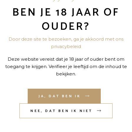
BEN JE 18 JAAR OF
“VAT 69 0,7L” TE BEOORDELEN
OUDER?
niet gepubliceerd.
Vereiste velden zijn gemarkeerd met
*
Door deze site te bezoeken, ga je akkoord met ons
privacybeleid
Deze website vereist dat je 18 jaar of ouder bent om
toegang te krijgen. Verifieer je leeftijd om de inhoud te
bekijken.
JA, DAT BEN IK
NEE, DAT BEN IK NIET