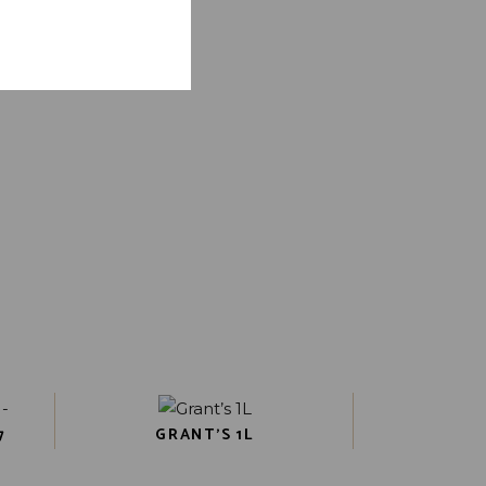
neer ik een reactie
7
GRANT’S 1L