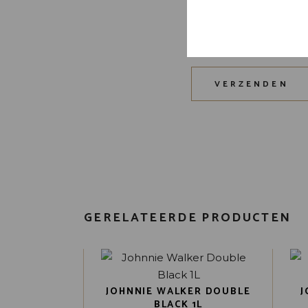
Mijn naam, e-mail 
plaats.
VERZENDEN
GERELATEERDE PRODUCTEN
JOHNNIE WALKER DOUBLE
J
BLACK 1L