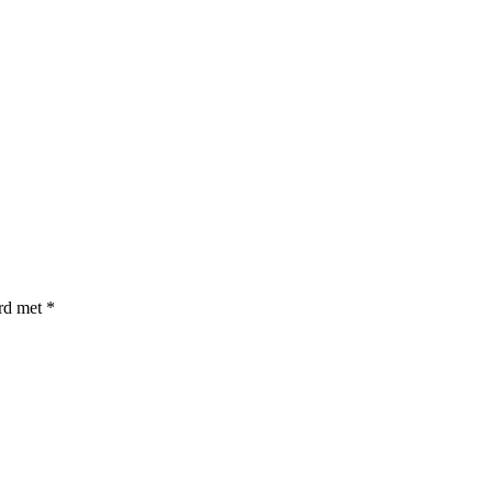
erd met
*