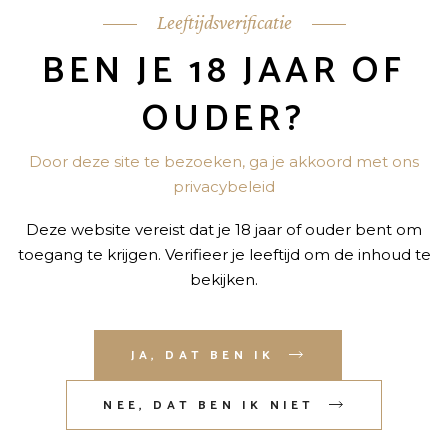
Leeftijdsverificatie
BEN JE 18 JAAR OF
rdelingen.
OUDER?
“HAVANA CLUB 3Y 0,7” TE BEOORDELEN
Door deze site te bezoeken, ga je akkoord met ons
niet gepubliceerd.
Vereiste velden zijn gemarkeerd met
*
privacybeleid
Deze website vereist dat je 18 jaar of ouder bent om
toegang te krijgen. Verifieer je leeftijd om de inhoud te
bekijken.
JA, DAT BEN IK
NEE, DAT BEN IK NIET