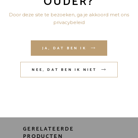
OUDER?
Door deze site te bezoeken, ga je akkoord met ons
privacybeleid
JA, DAT BEN IK
Mijn naam, e-mail en site opslaan in
deze browser voor de volgende
NEE, DAT BEN IK NIET
keer wanneer ik een reactie plaats.
VERZENDEN
GERELATEERDE
PRODUCTEN