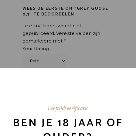
WEES DE EERSTE OM “GREY GOOSE
0,7” TE BEOORDELEN
Je e-mailadres wordt niet
gepubliceerd.
Vereiste velden zijn
gemarkeerd met
*
Your Rating
Leeftijdsverificatie
BEN JE 18 JAAR OF