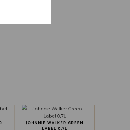
neer ik een reactie
D
JOHNNIE WALKER GREEN
LABEL 0,7L