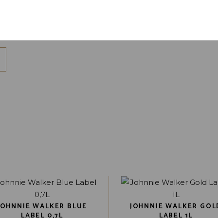
en site opslaan in deze browser voor de volgende keer wan
JOHNNIE WALKER BLUE
JOHNNIE WALKER GOL
LABEL 0,7L
LABEL 1L