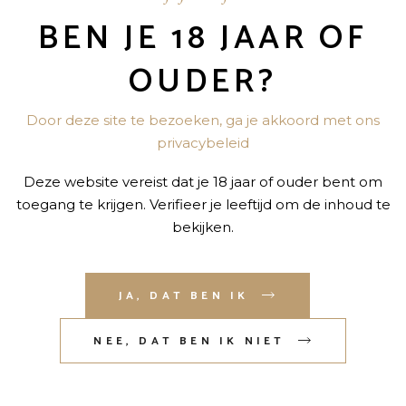
BEN JE 18 JAAR OF
“GLEN TALLOCH 1,5L” TE BEOORDELEN
OUDER?
niet gepubliceerd.
Vereiste velden zijn gemarkeerd met
*
Door deze site te bezoeken, ga je akkoord met ons
privacybeleid
Deze website vereist dat je 18 jaar of ouder bent om
toegang te krijgen. Verifieer je leeftijd om de inhoud te
bekijken.
JA, DAT BEN IK
NEE, DAT BEN IK NIET