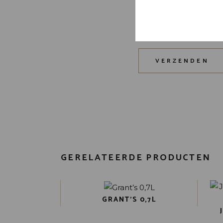
Mijn naam, e-mail 
plaats.
VERZENDEN
GERELATEERDE PRODUCTEN
GRANT’S 0,7L