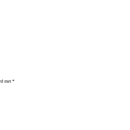
erd met
*