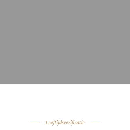
BEOORDELINGEN (0)
rdelingen.
Leeftijdsverificatie