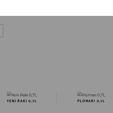
en site opslaan in deze browser voor de volgende keer wan
YENI RAKI 0,7L
PLOMARI 0,7L