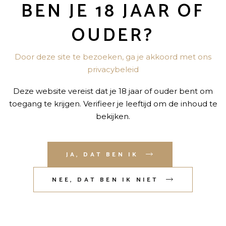
BEN JE 18 JAAR OF
 “DISARONNO ORIGINAL 0,7L” TE BEOORDELEN
OUDER?
niet gepubliceerd.
Vereiste velden zijn gemarkeerd met
*
Door deze site te bezoeken, ga je akkoord met ons
privacybeleid
Deze website vereist dat je 18 jaar of ouder bent om
toegang te krijgen. Verifieer je leeftijd om de inhoud te
bekijken.
JA, DAT BEN IK
NEE, DAT BEN IK NIET