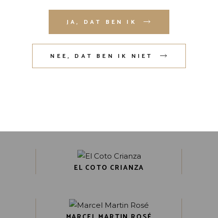
deze browser voor de volgende
JA, DAT BEN IK
keer wanneer ik een reactie plaats.
VERZENDEN
NEE, DAT BEN IK NIET
GERELATEERDE
PRODUCTEN
EL COTO CRIANZA
MARCEL MARTIN ROSÉ