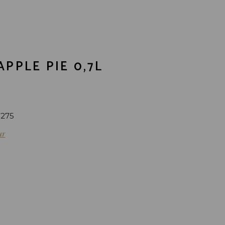
APPLE PIE 0,7L
7275
ur