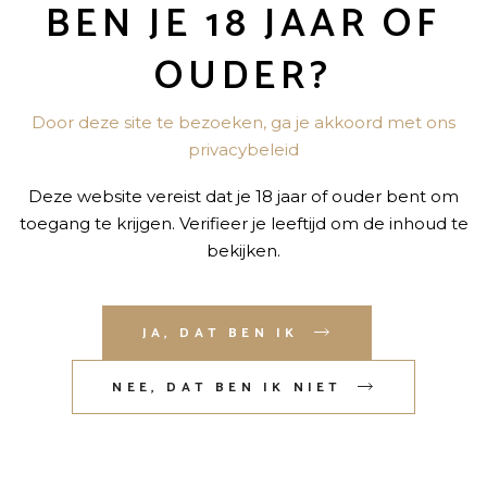
BEN JE 18 JAAR OF
“BAILEYS APPLE PIE 0,7L” TE BEOORDELEN
OUDER?
niet gepubliceerd.
Vereiste velden zijn gemarkeerd met
*
Door deze site te bezoeken, ga je akkoord met ons
privacybeleid
Deze website vereist dat je 18 jaar of ouder bent om
toegang te krijgen. Verifieer je leeftijd om de inhoud te
bekijken.
JA, DAT BEN IK
NEE, DAT BEN IK NIET