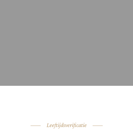
BEOORDELINGEN (0)
rdelingen.
Leeftijdsverificatie