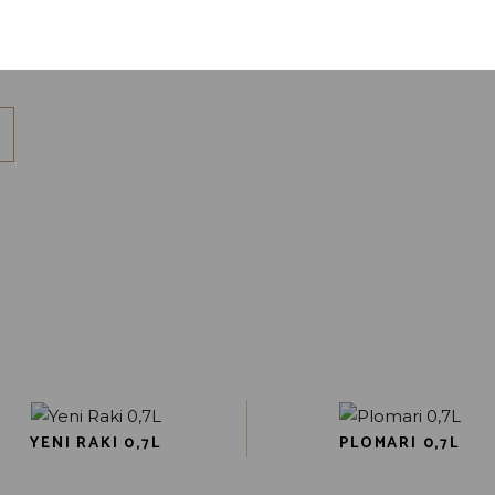
en site opslaan in deze browser voor de volgende keer wan
YENI RAKI 0,7L
PLOMARI 0,7L