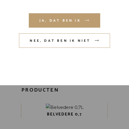
Mijn naam, e-mail en site opslaan in
JA, DAT BEN IK
deze browser voor de volgende
keer wanneer ik een reactie plaats.
NEE, DAT BEN IK NIET
VERZENDEN
GERELATEERDE
PRODUCTEN
BELVEDERE 0,7