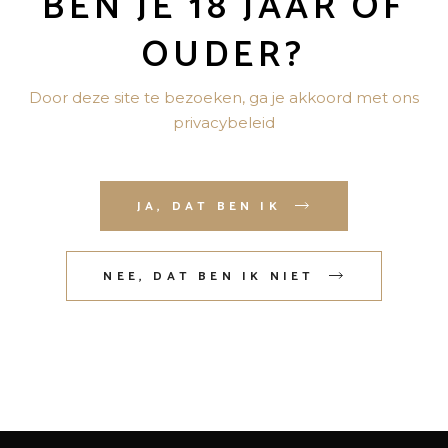
BEN JE 18 JAAR OF
OUDER?
Door deze site te bezoeken, ga je akkoord met ons
privacybeleid
Copyright © Slijterij Rotterdam | Ondersteund
door
Tevreden Websites
JA, DAT BEN IK
SLIJTERIJ ROTTERDAM
NEE, DAT BEN IK NIET
Home
Over ons
Shop
Contact