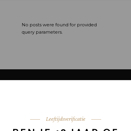
No posts were found for provided
query parameters.
Leeftijdsverificatie